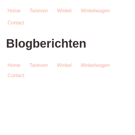
Ga
naar
Home
Tarieven
Winkel
Winkelwagen
de
Contact
inhoud
Blogberichten
Home
Tarieven
Winkel
Winkelwagen
Contact