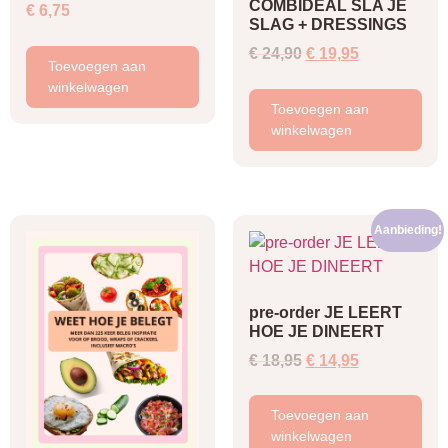
COMBIDEAL SLA JE
€
6,75
SLAG + DRESSINGS
Oorspronkelijke
Huidige
€
24,90
€
19,95
Toevoegen aan
prijs
prijs
winkelwagen
was:
is:
Toevoegen aan
€ 24,90.
€ 19,95.
winkelwagen
Aanbieding!
pre-order JE LEERT
HOE JE DINEERT
Oorspronkelijke
Huidige
€
18,95
€
14,95
prijs
prijs
was:
is:
Toevoegen aan
€ 18,95.
€ 14,95.
winkelwagen