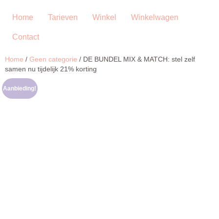
Ga
naar
Home
Tarieven
Winkel
Winkelwagen
de
Contact
inhoud
Home
/
Geen categorie
/ DE BUNDEL MIX & MATCH: stel zelf
samen nu tijdelijk 21% korting
Aanbieding!