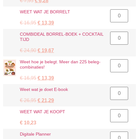
Oorspronkelijke
Huidige
€
7,95
€
6,28
prijs
prijs
WEET
WEET WAT JE BORRELT
was:
is:
WAT
€ 7,95.
€ 6,28.
JE
Oorspronkelijke
Huidige
€
16,95
€
13,39
BORRELT
aantal
prijs
prijs
COMBIDEAL
COMBIDEAL BORREL-BOEK + COCKTAIL
was:
is:
BORREL-
TIJD
€ 16,95.
€ 13,39.
BOEK
+
Oorspronkelijke
Huidige
€
24,90
€
19,67
COCKTAIL
TIJD
prijs
prijs
aantal
Weet
Weet hoe je belegt. Meer dan 225 beleg-
was:
is:
hoe
combinaties!
€ 24,90.
€ 19,67.
je
belegt.
Oorspronkelijke
Huidige
€
16,95
€
13,39
Meer
dan
prijs
prijs
225
Weet
Weet wat je doet E-book
was:
is:
beleg-
wat
combinaties!
€ 16,95.
€ 13,39.
je
Oorspronkelijke
Huidige
€
26,95
€
21,29
aantal
doet
E-
prijs
prijs
book
WEET
WEET WAT JE KOOPT
was:
is:
aantal
WAT
€ 26,95.
€ 21,29.
JE
€
10,23
KOOPT
aantal
Digitale
Digitale Planner
Planner