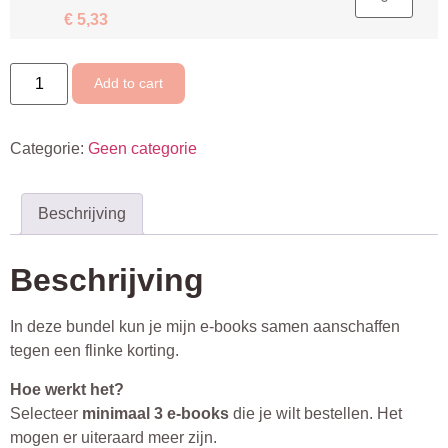
aantal
€
5,33
DE
Add to cart
BUNDEL
MIX
&
MATCH:
Categorie:
Geen categorie
stel
zelf
samen
nu
tijdelijk
Beschrijving
21%
korting
aantal
Beschrijving
In deze bundel kun je mijn e-books samen aanschaffen
tegen een flinke korting.
Hoe werkt het?
Selecteer
minimaal 3 e-books
die je wilt bestellen. Het
mogen er uiteraard meer zijn.