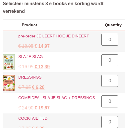
prijs
prijs
Selecteer minstens 3 e-books en korting wordt
was:
is:
verrekend
€ 20,25.
€ 16,00.
Product
Quantity
pre-
pre-order JE LEERT HOE JE DINEERT
order
JE
Oorspronkelijke
Huidige
€
18,95
€
14,97
LEERT
HOE
prijs
prijs
JE
SLA
SLA JE SLAG
was:
is:
DINEERT
JE
aantal
€ 18,95.
€ 14,97.
SLAG
Oorspronkelijke
Huidige
€
16,95
€
13,39
aantal
prijs
prijs
DRESSINGS
DRESSINGS
was:
is:
aantal
€ 16,95.
€ 13,39.
Oorspronkelijke
Huidige
€
7,95
€
6,28
prijs
prijs
COMBIDEAL
COMBIDEAL SLA JE SLAG + DRESSINGS
was:
is:
SLA
€ 7,95.
€ 6,28.
JE
Oorspronkelijke
Huidige
€
24,90
€
19,67
SLAG
+
prijs
prijs
DRESSINGS
COCKTAIL
COCKTAIL TIJD
was:
is:
aantal
TIJD
€ 24,90.
€ 19,67.
aantal