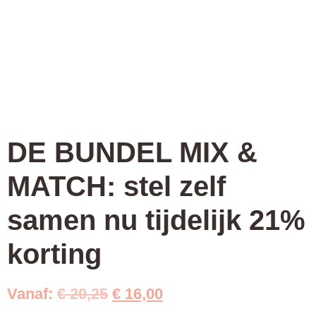
DE BUNDEL MIX &
MATCH: stel zelf
samen nu tijdelijk 21%
korting
Oorspronkelijke
Huidige
Vanaf:
€
20,25
€
16,00