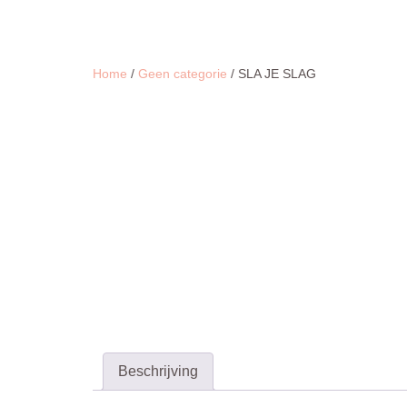
Ga
naar
de
inhoud
Home
/
Geen categorie
/ SLA JE SLAG
Beschrijving