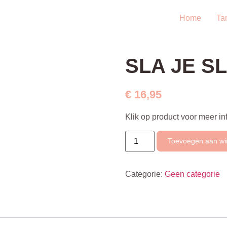
Home
Ta
SLA JE S
€
16,95
Klik op product voor meer in
SLA
Toevoegen aan w
JE
SLAG
aantal
Categorie:
Geen categorie