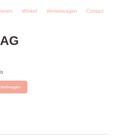
rieven
Winkel
Winkelwagen
Contact
LAG
fo
inkelwagen