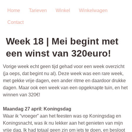
Ga
naar
Home
Tarieven
Winkel
Winkelwagen
de
Contact
inhoud
Week 18 | Mei begint met
een winst van 320euro!
Vorige week echt geen tijd gehad voor een week overzicht
(ja oeps, dat begint nu al). Deze week was een rare week,
met gekke vrije dagen, een ander ritme en daardoor drukke
dagen. Maar ook een week van een opgeknapte tuin, en het
winnen van 320€!
Maandag 27 april: Koningsdag
Waar ik “vroeger” aan het feesten was op Koningsdag en
Koningsnacht, was ik nu lekker aan het genieten van mijn
vrije dag. Ik had totaal geen zin om iets te doen, en besloot